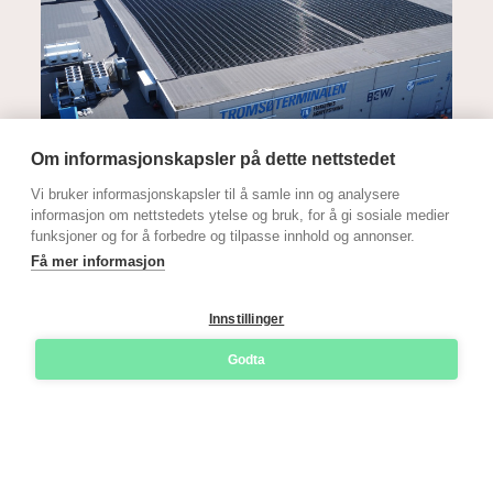
Om informasjonskapsler på dette nettstedet
Vi bruker informasjonskapsler til å samle inn og analysere
Sol
informasjon om nettstedets ytelse og bruk, for å gi sosiale medier
funksjoner og for å forbedre og tilpasse innhold og annonser.
Få mer informasjon
19. Jun 2026
Tromsøterminalen produserer sol-energi –
Innstillinger
også midt på natta
Godta