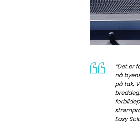
“Det er f
nå byens 
på tak. V
breddegr
forbilde
strømprod
Easy Sol