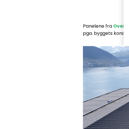
Panelene fra
Over E
pga. byggets konstru